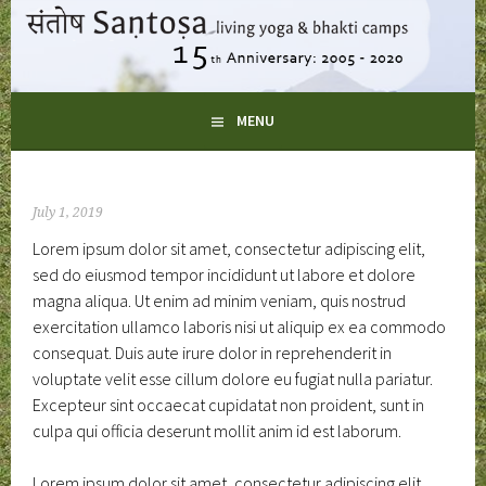
Skip
to
content
LIVING YOGA AND BHAKTI CAMPS
MENU
SANTOSA
July 1, 2019
Lorem ipsum dolor sit amet, consectetur adipiscing elit,
sed do eiusmod tempor incididunt ut labore et dolore
magna aliqua. Ut enim ad minim veniam, quis nostrud
exercitation ullamco laboris nisi ut aliquip ex ea commodo
consequat. Duis aute irure dolor in reprehenderit in
voluptate velit esse cillum dolore eu fugiat nulla pariatur.
Excepteur sint occaecat cupidatat non proident, sunt in
culpa qui officia deserunt mollit anim id est laborum.
Lorem ipsum dolor sit amet, consectetur adipiscing elit,