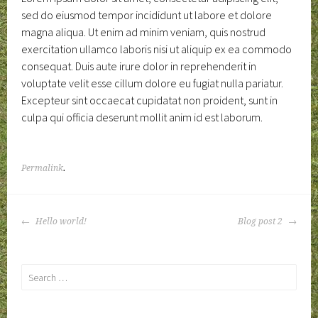
sed do eiusmod tempor incididunt ut labore et dolore
magna aliqua. Ut enim ad minim veniam, quis nostrud
exercitation ullamco laboris nisi ut aliquip ex ea commodo
consequat. Duis aute irure dolor in reprehenderit in
voluptate velit esse cillum dolore eu fugiat nulla pariatur.
Excepteur sint occaecat cupidatat non proident, sunt in
culpa qui officia deserunt mollit anim id est laborum.
Permalink
.
POST
Hello world!
Blog post 2
NAVIGATION
Search
for: